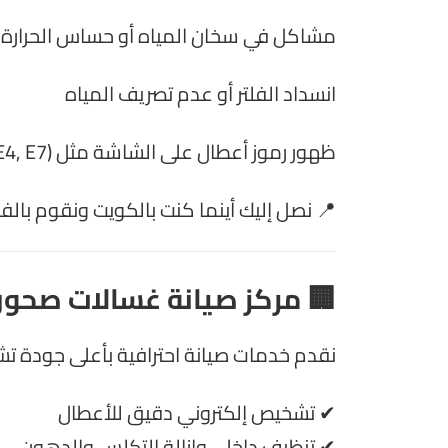
مشاكل في سخان المياه أو حساس الحرارة
انسداد الفلتر أو عدم تصريف المياه
ظهور رموز أعطال على الشاشة مثل (E1, E4, E7)
📍 نصل إليك أينما كنت بالكويت ونقوم بال
🏢 مركز صيانة غسالات صحون 
نقدم خدمات صيانة احترافية بأعلى جودة ت
✔ تشخيص إلكتروني دقيق للأعطال
✔ تنظيف داخلي وإزالة التكلس والدهون