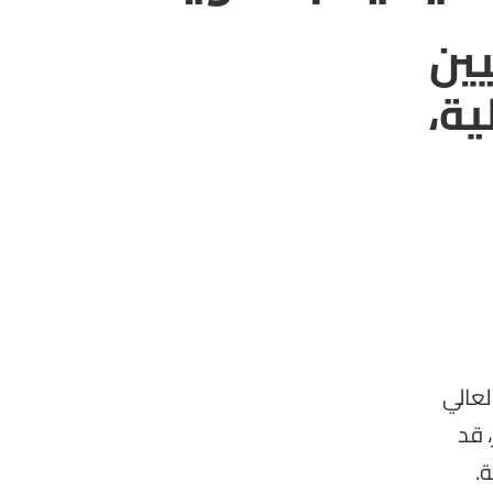
يين
ية،
لعالي
 قد
.