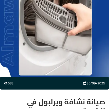
683
30/09/2025
صيانة نشافة ويرلبول في