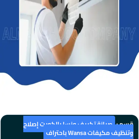
قسم :
صيانة تكييف ونسا بالكويت إصلاح
وتنظيف مكيفات Wansa باحتراف