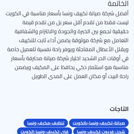
الخاتمة
أفضل شركة صيانة تكييف ونسا بأسعار مناسبة في الكويت
ليست فقط من تقدم أقل سعر بل من تقدم قيمة
حقيقية تجمع بين الخبرة والجودة والالتزام والشفافية
التعامل مع شركة موثوقة يضمن أداء ثابت للتكييف
ويقلل الأعطال المفاجئة ويوفر راحة نفسية للعميل خاصة
في أوقات الحر الشديد اختيار شركة صيانة محترفة بأسعار
مناسبة هو استثمار ذكي يحافظ على المكيف ويضمن
راحة البيت أو مكان العمل على المدى الطويل
التاجات
صيانة-تكييف-ونسا-بالكويت
تنظيف-مكيف-ونسا
شحن-فريون-تكييف-ونسا
فني-تكييف-ونسا-الكويت