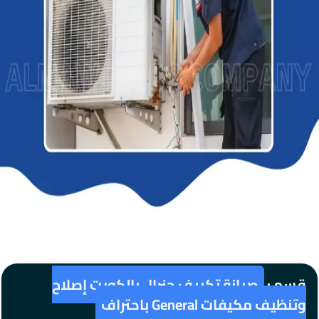
قسم :
صيانة تكييف جنرال بالكويت إصلاح
وتنظيف مكيفات General باحتراف