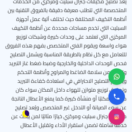
يُعد تصليح مكيفات جنرال سبليت ومركزي من الخدمات
المتخصصة التي تتطلب معرفة دقيقة بالفروق التقنية بين
أنظمة التكييف المختلفة حيث تختلف آلية عمل أجهزة
السبليت التي تخدم مساحات محددة عن أنظمة التكييف
المركزي التي تعتمد على وحدات كبيرة وشبكات توزيع
هواء واسعة ويقوم الفني المتخصص بفهم هذه الفروق
للتعامل مع كل نظام بالطريقة المناسبة ويشمل التصليح
فحص الوحدات الداخلية والخارجية وضبط ضغط غاز التبريد
والتأكد من سلامة الضاغط والمراوح وأنظمة التحكم
ويُسهم التصليح الاحترافي في استعادة كفاءة التبريد
وتحقيق توزيع متوازن للهواء داخل المكان سواء كان
منزلًا أو مكتبًا أو منشأة كبيرة كما يمنع الأعطال الناتجة
عن سوء الصيانة أو التدخل غير المتخصص ويُعد تصليح
مكيفات جنرال سبليت ومركزي خيارًا مثاليًا لمن يبحث عن
خدمة شاملة تضمن استقرار الأداء وتقليل الأعطال