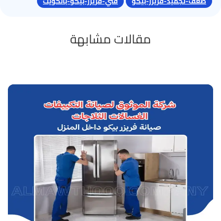
ضعف-تجميد-فريزر-بيكو
فني-فريزر-بيكو-بالكويت
مقالات مشابهة