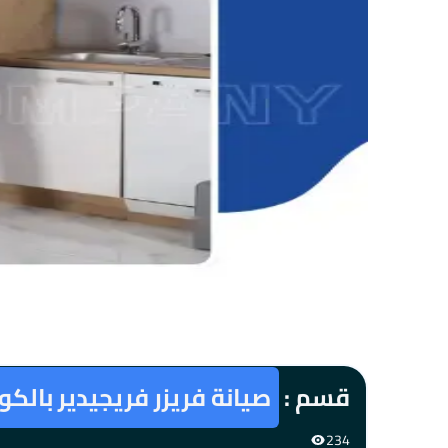
قسم :
صيانة فريزر فريجيدير بالك
234