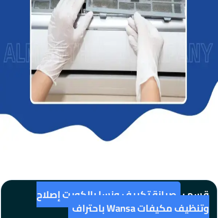
قسم :
صيانة تكييف ونسا بالكويت إصلاح
وتنظيف مكيفات Wansa باحتراف