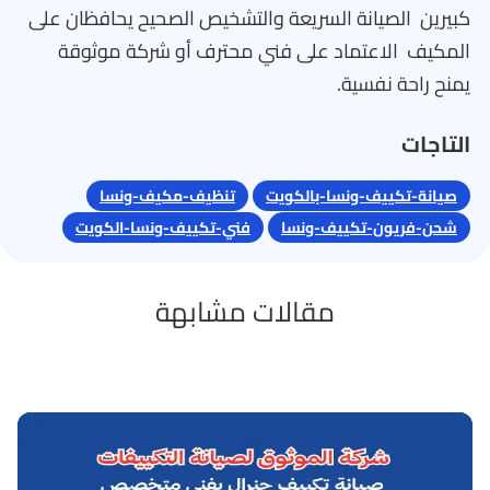
كبيرين الصيانة السريعة والتشخيص الصحيح يحافظان على
المكيف الاعتماد على فني محترف أو شركة موثوقة
يمنح راحة نفسية.
التاجات
صيانة-تكييف-ونسا-بالكويت
تنظيف-مكيف-ونسا
شحن-فريون-تكييف-ونسا
فني-تكييف-ونسا-الكويت
مقالات مشابهة