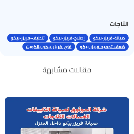
التاجات
صيانة-فريزر-بيكو
إصلاح-فريزر-بيكو
تنظيف-فريزر-بيكو
ضعف-تجميد-فريزر-بيكو
فني-فريزر-بيكو-بالكويت
مقالات مشابهة