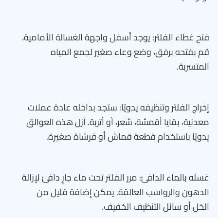
فتح غطاء الفلتر: يوجد أسفل واجهة الغسالة الأمامية،
قم بفتحه برفق، وضع وعاء صغير لجمع المياه
المتسربة.
إخراج الفلتر وتنظيفه يدويًا: ستجد بداخله عادة عملات
معدنية، بقايا أقمشة، شعر، أو أتربة. أزل هذه العوالق
يدويًا باستخدام قطعة قماش أو فرشاة صغيرة.
غسله بالماء الدافئ: مرر الفلتر تحت ماء جارٍ دافئ لإزالة
الدهون والرواسب العالقة. يمكن إضافة قليل من
الخل أو سائل التنظيف الخفيف.