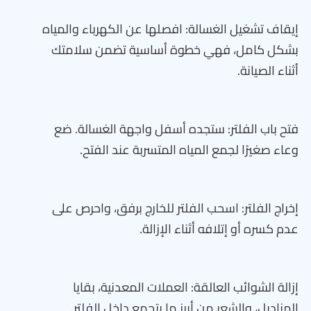
إيقاف تشغيل الغسالة: افصلها عن الكهرباء والمياه
بشكل كامل، فهي خطوة أساسية تضمن سلامتك
أثناء الصيانة.
فتح باب الفلتر: ستجده أسفل واجهة الغسالة. ضع
وعاء صغيرًا لجمع المياه المتسربة عند الفتح.
إخراج الفلتر: اسحب الفلتر للخارج برفق، واحرص على
عدم كسره أو إتلافه أثناء الإزالة.
إزالة الشوائب العالقة: العملات المعدنية، بقايا
المناديل، والشعر من أبرز ما يتجمع داخل الفلتر.