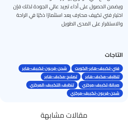
ويضمن الحصول على أداء تبريد عالي الجودة لذلك فإن
اختيار فني تكييف محترف يعد استثمارًا ذكيًا في الراحة
والاستقرار على المدى الطويل
التاجات
فني-تكييف-هاير-الكويت
شحن-فريون-تكييف-هاير
تنظيف-مكيف-هاير
تصليح-مكيف-هاير
صيانة-تكييف-مركزي
تنظيف-التكييف-المركزي
شحن-فريون-تكييف-مركزي
مقالات مشابهة