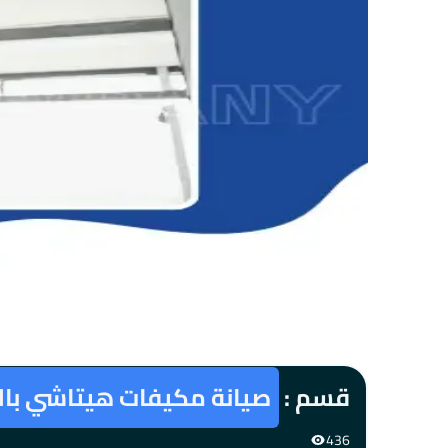
قسم :
صيانة مكيفات هيتاشي بال
436