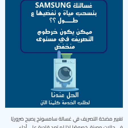
تغيير مضخة التصريف في غسالة سامسونج يصبح ضروريًا
في حالات معينة، خصوصًا إذا لم تعد قادرة على أداء