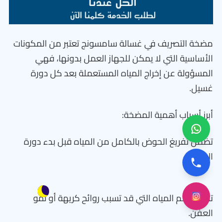
مضخة التصريف في غسالة سامسونج تعتبر من المكونات
الأساسية التي لا يمكن للجهاز العمل بدونها، فهي
المسؤولة عن إخراج المياه المستعملة بعد كل دورة
غسيل.
أبرز أسباب أهمية المضخة:
تضمن تفريغ الحوض بالكامل من المياه قبل بدء دورة
العصر.
تمنع تراكم المياه التي قد تسبب روائح كريهة أو نمو
العفن.