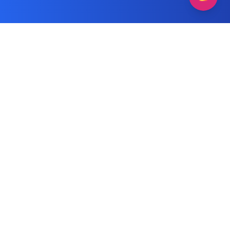
فني تصليح غسالة صحون هيتاشي
مقالات
متنقل
الوسم