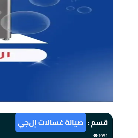
قسم :
صيانة غسالات إل‌جي
1051