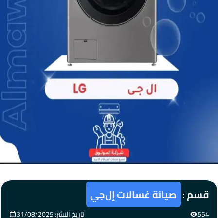
قسم :
صيانة غسالات إل‌جي
554
تاريخ النشر: 31/08/2025