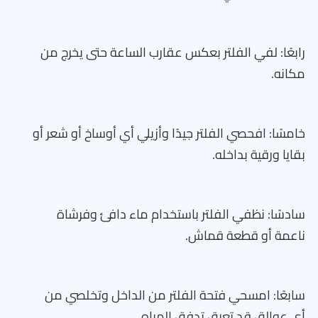
رابعًا: لفي الفلتر بعكس عقارب الساعة حتى يخرج من
مكانه.
خامسًا: افحصي الفلتر جيدًا وأزيلي أي أوساخ أو شعر أو
بقايا ورقية بداخله.
سادسًا: نظفي الفلتر باستخدام ماء دافئ وفرشاة
ناعمة أو قطعة قماش.
سابعًا: امسحي فتحة الفلتر من الداخل وتخلصي من
أي عوالق قد تعيق تدفق المياه.