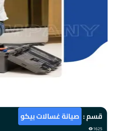
قسم :
صيانة غسالات بيكو
1625