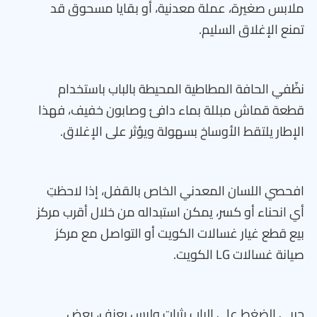
ملابس صغيرة، عملة معدنية، أو بقايا مسحوق قد
تمنع الإغلاق السليم.
نظّفي الحافة المطاطية المحيطة بالباب باستخدام
قطعة قماش مبللة بماء دافئ وصابون خفيف، فهذا
الإطار يلتقط الأوساخ بسهولة ويؤثر على الإغلاق.
افحصي اللسان المعدني الخاص بالقفل، إذا لاحظتِ
أي انحناء أو كسر، يمكن استبداله من خلال أقرب مركز
بيع قطع غيار غسالات الكويت أو التواصل مع مركز
صيانة غسالات LG الكويت.
جربي الضغط على الباب بثبات وليس بعنف، بعض