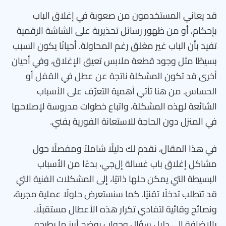
قد يعاني المستخدمون من صعوبة في إغلاق الباب
بإحكام، أو من ظهور رسائل تحذيرية على الشاشة الرقمية
تفيد بأن الباب غير مغلق رغم المحاولة. أحيانًا يكون السبب
بسيطًا مثل وجود قطعة ملابس تعيق الإغلاق، وفي أحيان
أخرى قد تكون المشكلة ناتجة عن عطل في القفل أو
الحساس. من هنا تأتي أهمية التعرّف على الأسباب
الشائعة لهذه المشكلة، واتباع خطوات مدروسة لإصلاحها
في المنزل دون الحاجة للاستعانة الفورية بفني.
في هذا المقال، نقدم لك دليلًا شاملاً ومفصلًا حول
مشاكل إغلاق باب غسالة إل‌جي، بدءًا من الأسباب
البسيطة التي يمكن حلها ذاتيًا، إلى المشكلات الفنية التي
قد تتطلب تدخلًا تقنيًا. كما سنستعرض حلولًا عملية مجربة،
ونصائح وقائية لتفادي تكرار هذه الأعطال مستقبلًا،
بالإضافة إلى دليل سؤال وجواب يوضح أبرز ما يطرحه