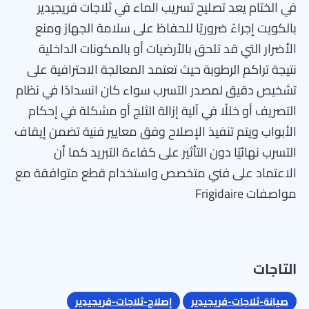
في الختام يعد تصليح تسريب الماء في ثلاجات فريجيدير
بالكويت إجراءً ضروريًا للحفاظ على سلامة الجهاز ومنع
الأضرار التي قد تلحق بالأرضيات أو بالمكونات الداخلية
نتيجة تراكم الرطوبة حيث تعتمد المعالجة الاحترافية على
تشخيص دقيق لمصدر التسرب سواء كان انسدادًا في نظام
التصريف أو خللًا في آلية إزالة الثلج أو مشكلة في إحكام
الأبواب ويتم تنفيذ الإصلاح وفق معايير فنية تضمن إيقاف
التسرب نهائيًا دون التأثير على كفاءة التبريد كما أن
الاعتماد على فني متخصص واستخدام قطع متوافقة مع
مواصفات Frigidaire
التاجات
صيانة-ثلاجات-فريجيدير
إصلاح-ثلاجات-فريجيدير