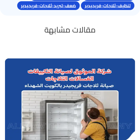
تنظيف-ثلاجات-فريجيدير
ضعف-تبريد-ثلاجات-فريجيدير
مقالات مشابهة