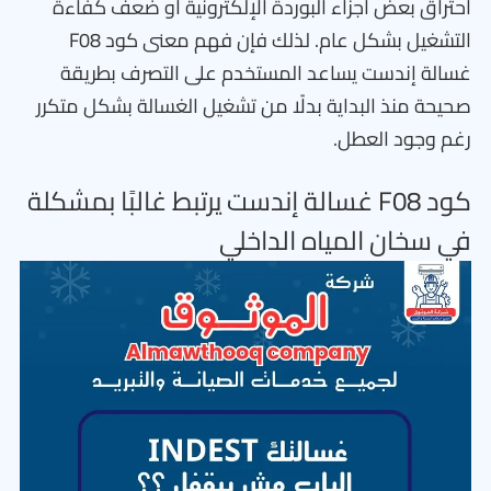
احتراق بعض أجزاء البوردة الإلكترونية أو ضعف كفاءة
التشغيل بشكل عام. لذلك فإن فهم معنى كود F08
غسالة إندست يساعد المستخدم على التصرف بطريقة
صحيحة منذ البداية بدلًا من تشغيل الغسالة بشكل متكرر
رغم وجود العطل.
كود F08 غسالة إندست يرتبط غالبًا بمشكلة
في سخان المياه الداخلي