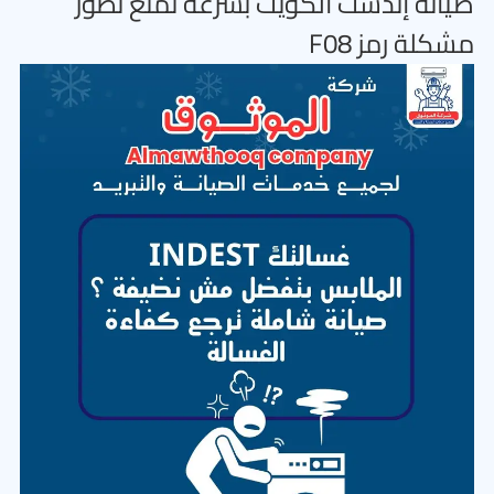
صيانة إندست الكويت بسرعة تمنع تطور
مشكلة رمز F08