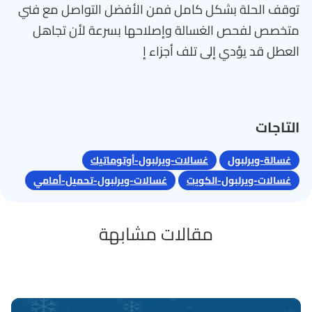
توقف الحلة بشكل كامل فمن الأفضل التواصل مع فني
متخصص لفحص الغسالة وإصلاحها بسرعة لأن تجاهل
العطل قد يؤدي إلى تلف أجزاء إ
التاجات
غسالة-ويرلبول
غسالات-ويرلبول-أوتوماتيك
غسالات-ويرلبول-الكويت
غسالات-ويرلبول-تحميل-أمامي
مقالات مشابهة